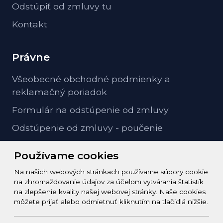
Odstúpiť od zmluvy tu
Kontakt
Právne
Všeobecné obchodné podmienky a
reklamačný poriadok
Formulár na odstúpenie od zmluvy
Odstúpenie od zmluvy - poučenie
GDPR ochrana osobných údajov
Používame cookies
Na našich webových stránkach používame súbory cookie
Kontakt
na zhromažďovanie údajov za účelom vytvárania štatistík
na zlepšenie kvality našej webovej stránky. Naše cookies
info@zeleziarstvo-majster.sk
môžete prijať alebo odmietnuť kliknutím na tlačidlá nižšie.
+421456812908