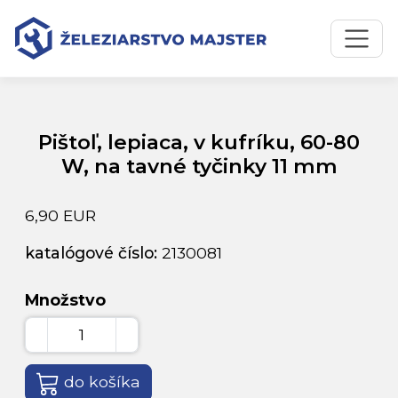
Preskočiť na obsah
Preskočiť na hlavné menu
Úvodná stránka
Katalóg produktov
Pištoľ, lepiaca, v kufríku, 60-80 W, na tavné tyčinky 11 mm
Pištoľ, lepiaca, v kufríku, 60-80
W, na tavné tyčinky 11 mm
6,90 EUR
katalógové číslo:
2130081
Množstvo
do košíka