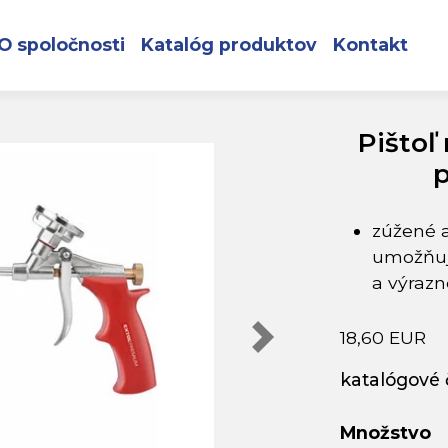
iu polyuretánovej peny, EXTOL PREMIUM
O spoločnosti
Katalóg produktov
Kontakt
Pištoľ
zúžené a
umožňuj
a výrazn
18,60 EUR
katalógové č
Množstvo