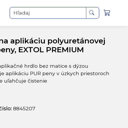
Hľadaj
 na aplikáciu polyuretánovej
peny, EXTOL PREMIUM
plikačné hrdlo bez matice s dýzou
e aplikáciu PUR peny v úzkych priestoroch
e uľahčuje čistenie
íslo:
8845207