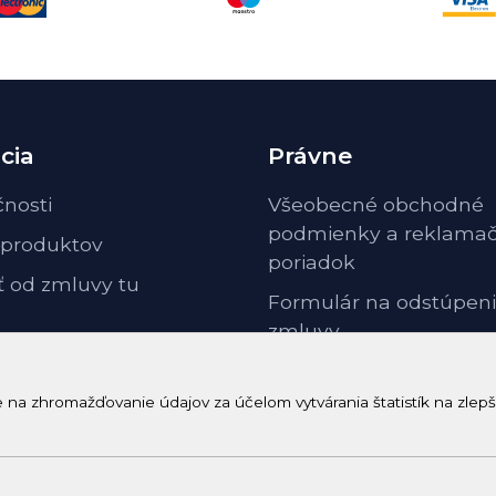
cia
Právne
čnosti
Všeobecné obchodné
podmienky a reklama
 produktov
poriadok
ť od zmluvy tu
Formulár na odstúpeni
zmluvy
Odstúpenie od zmluvy 
poučenie
a zhromažďovanie údajov za účelom vytvárania štatistík na zlepš
GDPR ochrana osobnýc
© 2026 Arrabella s.r.o., mayabella s.r.o., Všetky práva vyhradené.