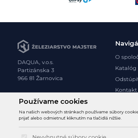
Navigá
O spolo
DAQUA, v.o.s.
Katalóg
Partizánska 3
966 81 Žarnovica
Odstúpi
Kontakt
Používame cookies
Na našich webových stránkach používame súbory cookie n
prijať alebo odmietnuť kliknutím na tlačidlá nižšie.
Nevyhnutné súbory cookie