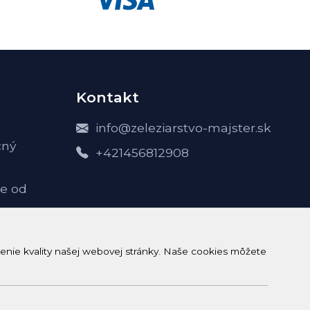
Kontakt
info@zeleziarstvo-majster.sk
čný
+421456812908
e od
-
enie kvality našej webovej stránky. Naše cookies môžete
h údajov