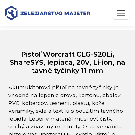
Preskočiť na obsah
Preskočiť na hlavné menu
Úvodná stránka
Katalóg produktov
Pištoľ Worcraft CLG-S20Li, ShareSYS, lepiaca, 20V, Li-ion,
na tavné tyčinky 11 mm
Pištoľ Worcraft CLG-S20Li,
ShareSYS, lepiaca, 20V, Li-ion, na
tavné tyčinky 11 mm
Akumulátorová pištoľ na tavné tyčinky je
vhodná na lepenie dreva, kartónu, obalov,
PVC, kobercov, tesnení, plastu, kože,
keramiky, skla a textilu s použitím tavného
lepidla. Lepený materiál musí byť čistý,
suchý a zbavený mastnoty. O stave nabitia
pištole Vás upozorní LED svetlo. Pištoľ je