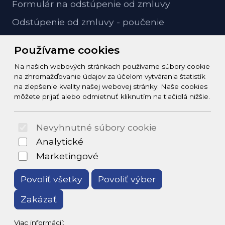
Formulár na odstúpenie od zmluvy
Odstúpenie od zmluvy - poučenie
GDPR ochrana osobných údajov
Používame cookies
Na našich webových stránkach používame súbory cookie
Kontakt
na zhromažďovanie údajov za účelom vytvárania štatistík
na zlepšenie kvality našej webovej stránky. Naše cookies
info@zeleziarstvo-majster.sk
môžete prijať alebo odmietnuť kliknutím na tlačidlá nižšie.
+421456812908
Nevyhnutné súbory cookie
© 2026 Arrabella s.r.o., mayabella s.r.o., Všetky práva
Analytické
vyhradené.
Marketingové
Povoliť všetky
Povoliť výber
Zakázať
Hosting:
- Web:
Viac informácií: