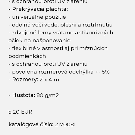
- s ochranou proti UV žiareniu
-
Prekrývacia plachta:
- univerzálne použitie
- odolná voči vode, plesni a roztrhnutiu
- zdvojené lemy vrátane antikorózných
očiek na našponovanie
- flexibilné vlastnosti aj pri mŕznúcich
podmienkách
- s ochranou proti UV žiareniu
- povolená rozmerová odchýlka +- 5%
-
Rozmery:
2 x 4 m
-
Hustota:
80 g/m2
5,20 EUR
katalógové číslo:
2170081