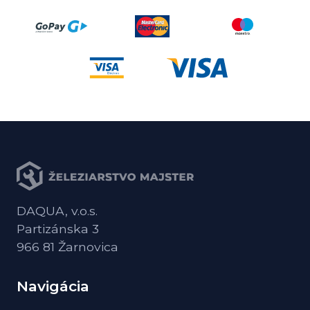
DAQUA, v.o.s.
Partizánska 3
966 81 Žarnovica
Navigácia