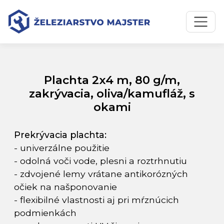
Preskočiť na obsah
Preskočiť na hlavné menu
Úvodná stránka
Katalóg produktov
Plachta 2x4 m, 80 g/m, zakrývacia, oliva/kamufláž, s okami
Plachta 2x4 m, 80 g/m,
zakrývacia, oliva/kamufláž, s
okami
Prekrývacia plachta:
- univerzálne použitie
- odolná voči vode, plesni a roztrhnutiu
- zdvojené lemy vrátane antikorózných
očiek na našponovanie
- flexibilné vlastnosti aj pri mŕznúcich
podmienkách