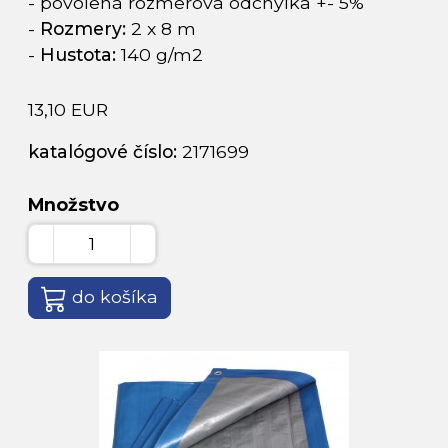
- povolená rozmerová odchýlka +- 5%
-
Rozmery:
2 x 8 m
-
Hustota:
140 g/m2
13,10 EUR
katalógové číslo:
2171699
Množstvo
do košíka