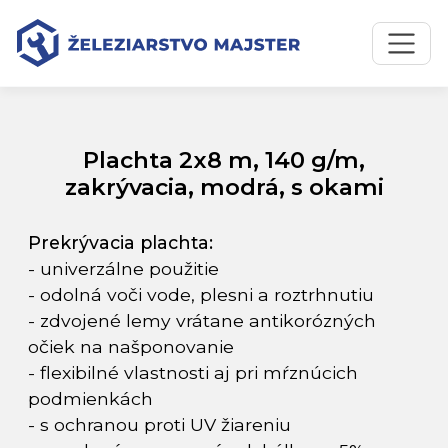
Preskočiť na obsah
Preskočiť na hlavné menu
Úvodná stránka
Katalóg produktov
Plachta 2x8 m, 140 g/m, zakrývacia, modrá, s okami
Plachta 2x8 m, 140 g/m,
zakrývacia, modrá, s okami
Prekrývacia plachta:
- univerzálne použitie
- odolná voči vode, plesni a roztrhnutiu
- zdvojené lemy vrátane antikorózných
očiek na našponovanie
- flexibilné vlastnosti aj pri mŕznúcich
podmienkách
- s ochranou proti UV žiareniu