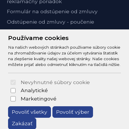
reklamačný poriadok
Formulár na odstúpenie od zmluvy
Odstúpenie od zmluvy - poučenie
GDPR ochrana osobných údajov
Používame cookies
Na našich webových stránkach používame súbory cookie
Kontakt
na zhromažďovanie údajov za účelom vytvárania štatistík
na zlepšenie kvality našej webovej stránky. Naše cookies
info@zeleziarstvo-majster.sk
môžete prijať alebo odmietnuť kliknutím na tlačidlá nižšie.
+421456812908
Nevyhnutné súbory cookie
© 2026 Arrabella s.r.o., mayabella s.r.o., Všetky práva
Analytické
vyhradené.
Marketingové
Povoliť všetky
Povoliť výber
Zakázať
Hosting:
- Web: