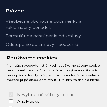
Právne
Všeobecné obchodné podmienky a
reklamačný poriadok
Formulár na odstúpenie od zmluvy
Odstúpenie od zmluvy - poučenie
GDPR ochrana osobných údajov
Používame cookies
Na našich webových stránkach používame súbory cookie
Kontakt
na zhromažďovanie údajov za účelom vytvárania štatistík
na zlepšenie kvality našej webovej stránky. Naše cookies
info@zeleziarstvo-majster.sk
môžete prijať alebo odmietnuť kliknutím na tlačidlá nižšie.
+421456812908
Nevyhnutné súbory cookie
© 2026 Arrabella s.r.o., mayabella s.r.o., Všetky práva
Analytické
vyhradené.