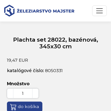
Preskočiť na obsah
Preskočiť na hlavné menu
Úvodná stránka
Katalóg produktov
Plachta set 28022, bazénová, 345x30 cm
Plachta set 28022, bazénová,
345x30 cm
19,47 EUR
katalógové číslo:
8050331
Množstvo
do košíka