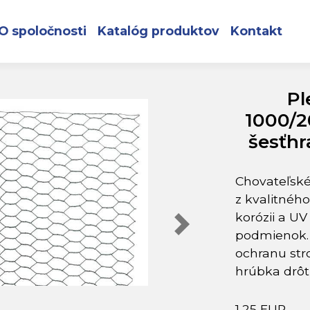
X PVC 1000/20/0,9 mm, zelené, RAL 6005, šesťhranné, chovateľs
O spoločnosti
Katalóg produktov
Kontakt
Pl
1000/2
šesťhr
Chovateľské
z kvalitnéh
korózii a UV
podmienok. 
ochranu str
hrúbka drôt
1,25 EUR