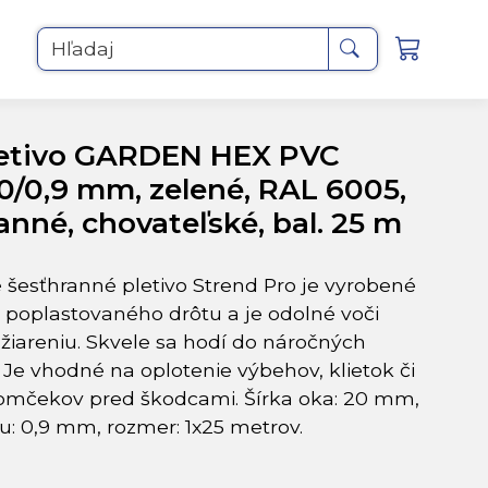
ké, bal. 25 m
Hľadaj
etivo GARDEN HEX PVC
0/0,9 mm, zelené, RAL 6005,
anné, chovateľské, bal. 25 m
 šesťhranné pletivo Strend Pro je vyrobené
o poplastovaného drôtu a je odolné voči
 žiareniu. Skvele sa hodí do náročných
Je vhodné na oplotenie výbehov, klietok či
omčekov pred škodcami. Šírka oka: 20 mm,
u: 0,9 mm, rozmer: 1x25 metrov.