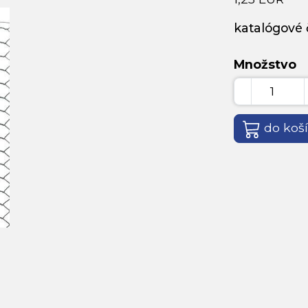
katalógové č
Množstvo
do koš