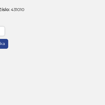
íslo:
431010
íka