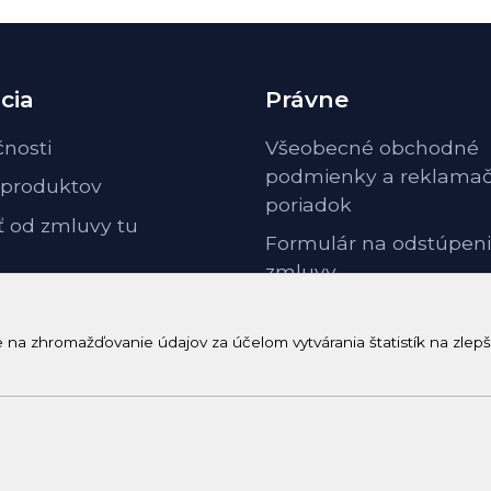
cia
Právne
čnosti
Všeobecné obchodné
podmienky a reklama
 produktov
poriadok
ť od zmluvy tu
Formulár na odstúpeni
zmluvy
Odstúpenie od zmluvy 
poučenie
a zhromažďovanie údajov za účelom vytvárania štatistík na zlepš
GDPR ochrana osobnýc
© 2026 Arrabella s.r.o., mayabella s.r.o., Všetky práva vyhradené.