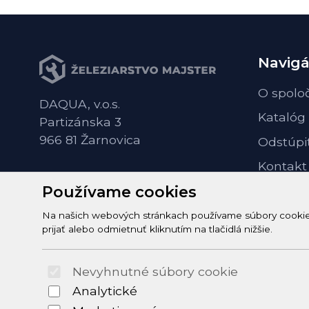
Navigá
O spolo
DAQUA, v.o.s.
Katalóg
Partizánska 3
966 81 Žarnovica
Odstúpi
Kontakt
Používame cookies
Na našich webových stránkach používame súbory cookie n
prijať alebo odmietnuť kliknutím na tlačidlá nižšie.
Nevyhnutné súbory cookie
Analytické