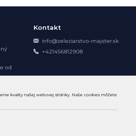
Kontakt
info@zeleziarstvo-majster.sk
čný
+421456812908
e od
-
enie kvality našej webovej stránky. Naše cookies môžete
h údajov