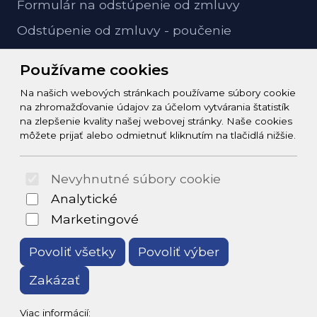
Formulár na odstúpenie od zmluvy
Odstúpenie od zmluvy - poučenie
GDPR ochrana osobných údajov
Používame cookies
Na našich webových stránkach používame súbory cookie
Kontakt
na zhromažďovanie údajov za účelom vytvárania štatistík
na zlepšenie kvality našej webovej stránky. Naše cookies
info@zeleziarstvo-majster.sk
môžete prijať alebo odmietnuť kliknutím na tlačidlá nižšie.
+421456812908
Nevyhnutné súbory cookie
© 2026 Arrabella s.r.o., mayabella s.r.o., Všetky práva
Analytické
vyhradené.
Marketingové
Povoliť všetky
Povoliť výber
Zakázať
Hosting:
- Web:
Viac informácií: