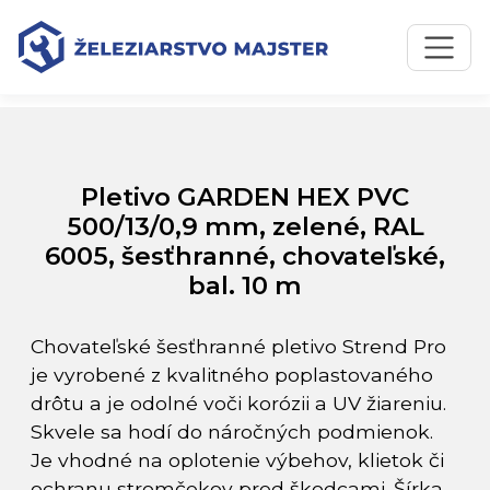
Preskočiť na obsah
Preskočiť na hlavné menu
Úvodná stránka
Katalóg produktov
Pletivo GARDEN HEX PVC 500/13/0,9 mm, zelené, RAL
6005, šesťhranné, chovateľské, bal. 10 m
Pletivo GARDEN HEX PVC
500/13/0,9 mm, zelené, RAL
6005, šesťhranné, chovateľské,
bal. 10 m
Chovateľské šesťhranné pletivo Strend Pro
je vyrobené z kvalitného poplastovaného
drôtu a je odolné voči korózii a UV žiareniu.
Skvele sa hodí do náročných podmienok.
Je vhodné na oplotenie výbehov, klietok či
ochranu stromčekov pred škodcami. Šírka