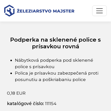
Preskočiť na obsah
Preskočiť na hlavné menu
Úvodná stránka
Katalóg produktov
Podperka na sklenené police s prísavkou rovná
Podperka na sklenené police s
prísavkou rovná
Nábytková podperka pod sklenené
police s prísavkou
Polica je prísavkou zabezpečená proti
posunutiu a poškriabaniu police
0,18 EUR
katalógové číslo:
111154