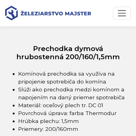
Preskočiť na obsah
Preskočiť na hlavné menu
Úvodná stránka
Katalóg produktov
Prechodka dymová hrubostenná 200/160/1,5mm
Prechodka dymová
hrubostenná 200/160/1,5mm
Komínová prechodka sa využíva na
pripojenie spotrebiča do komína
Slúži ako prechodka medzi komínom a
napojením na daný priemer spotrebiča
Materiál: oceľový plech tr. DC 01
Povrchová úprava: farba Thermodur
Hrúbka plechu: 1,5mm
Priemery: 200/160mm