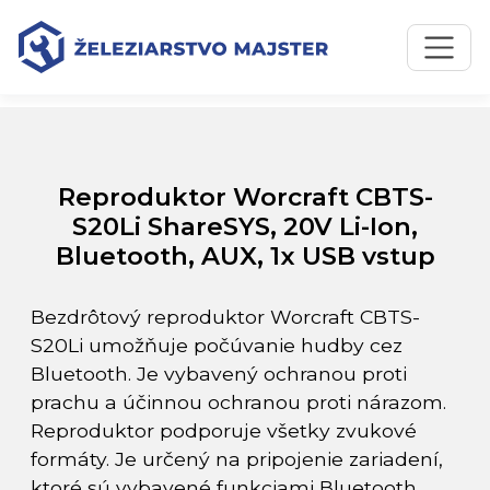
Preskočiť na obsah
Preskočiť na hlavné menu
Úvodná stránka
Katalóg produktov
Reproduktor Worcraft CBTS-S20Li ShareSYS, 20V Li-Ion,
Bluetooth, AUX, 1x USB vstup
Reproduktor Worcraft CBTS-
S20Li ShareSYS, 20V Li-Ion,
Bluetooth, AUX, 1x USB vstup
Bezdrôtový reproduktor Worcraft CBTS-
S20Li umožňuje počúvanie hudby cez
Bluetooth. Je vybavený ochranou proti
prachu a účinnou ochranou proti nárazom.
Reproduktor podporuje všetky zvukové
formáty. Je určený na pripojenie zariadení,
ktoré sú vybavené funkciami Bluetooth