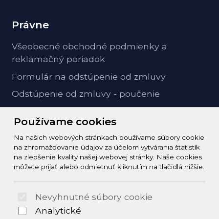
Právne
Všeobecné obchodné podmienky a
reklamačný poriadok
Formulár na odstúpenie od zmluvy
Odstúpenie od zmluvy - poučenie
GDPR ochrana osobných údajov
Používame cookies
Na našich webových stránkach používame súbory cookie
Kontakt
na zhromažďovanie údajov za účelom vytvárania štatistík
na zlepšenie kvality našej webovej stránky. Naše cookies
info@zeleziarstvo-majster.sk
môžete prijať alebo odmietnuť kliknutím na tlačidlá nižšie.
+421456812908
Nevyhnutné súbory cookie
© 2026 Arrabella s.r.o., mayabella s.r.o., Všetky práva
Analytické
vyhradené.