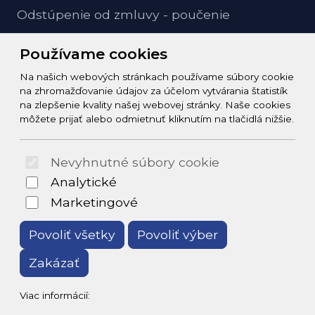
Odstúpenie od zmluvy - poučenie
GDPR ochrana osobných údajov
Používame cookies
Na našich webových stránkach používame súbory cookie
Kontakt
na zhromažďovanie údajov za účelom vytvárania štatistík
na zlepšenie kvality našej webovej stránky. Naše cookies
info@zeleziarstvo-majster.sk
môžete prijať alebo odmietnuť kliknutím na tlačidlá nižšie.
+421456812908
Nevyhnutné súbory cookie
© 2026 Arrabella s.r.o., mayabella s.r.o., Všetky práva
Analytické
vyhradené.
Marketingové
Povoliť všetky
Povoliť výber
Zakázať
Hosting:
- Web:
Viac informácií: