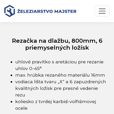
Preskočiť na obsah
Preskočiť na hlavné menu
Úvodná stránka
Katalóg produktov
Rezačka na dlažbu, 800mm, 6 priemyselných ložísk
Rezačka na dlažbu, 800mm, 6
priemyselných ložísk
uhlové pravítko s aretáciou pre rezanie
uhlov 0-45°
max. hrúbka rezaného materiálu 16mm
vodiaca lišta tvaru „X“ a 6 zapuzdrených
kvalitných ložísk pre presné vedenie
rezu
koliesko z tvrdej karbid-volfrámovej
ocele