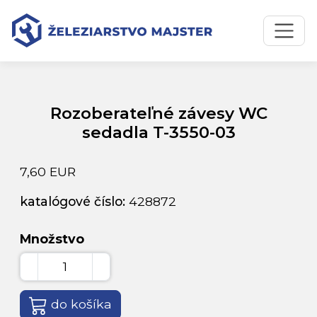
Preskočiť na obsah
Preskočiť na hlavné menu
Úvodná stránka
Katalóg produktov
Rozoberateľné závesy WC sedadla T-3550-03
Rozoberateľné závesy WC
sedadla T-3550-03
7,60 EUR
katalógové číslo:
428872
Množstvo
do košíka