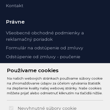
Kontakt
Právne
Všeobecné obchodné podmienky a
reklamačný poriadok
Formulár na odstúpenie od zmluvy
Odstúpenie od zmluvy - poučenie
GDPR ochrana osobných údajov
Používame cookies
Na našich webových stránkach používame súbory cookie
Kontakt
na zhromažďovanie údajov za účelom vytvárania štatistík
na zlepšenie kvality našej webovej stránky. Naše cookies
info@zeleziarstvo-majster.sk
môžete prijať alebo odmietnuť kliknutím na tlačidlá nižšie.
+421456812908
Nevyhnutné súbory cookie