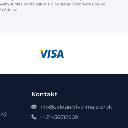
dávam súhlas podľa zákona o ochrane osobných údajov
h údajov.
Kontakt
info@zeleziarstvo-majster.sk
čný
+421456812908