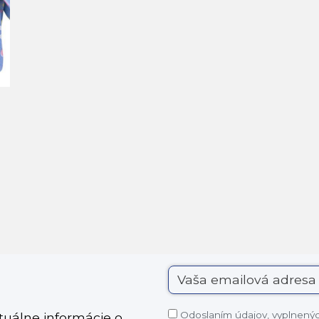
Odoslaním údajov, vyplnených
ktuálne informácie o