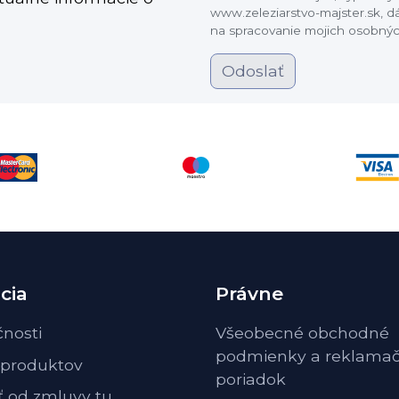
www.zeleziarstvo-majster.sk, 
na spracovanie mojich osobnýc
Odoslať
cia
Právne
čnosti
Všeobecné obchodné
podmienky a reklama
 produktov
poriadok
ť od zmluvy tu