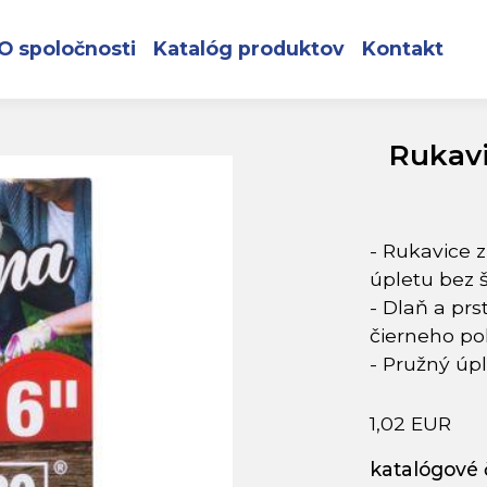
NA , Angelica 07/S s blistrom
O spoločnosti
Katalóg produktov
Kontakt
Rukav
- Rukavice 
úpletu bez š
- Dlaň a prs
čierneho po
- Pružný úpl
1,02 EUR
katalógové č