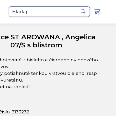
Hľadaj
ice ST AROWANA , Angelica
07/S s blistrom
zhotovené z bieleho a čierneho nylonového
vov.
ty potiahnuté tenkou vrstvou bieleho, resp.
lyuretánu.
et na zápästí.
íslo:
3133232