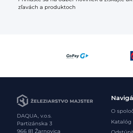
zľavách a produktoch
Navigá
O spolo
DAQUA, v.o.s.
Katalóg
Partizánska 3
966 81 Žarnovica
Odstúpi