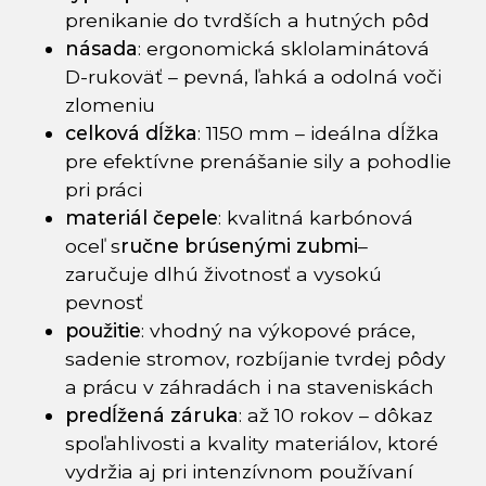
prenikanie do tvrdších a hutných pôd
násada
: ergonomická sklolaminátová
D-rukoväť – pevná, ľahká a odolná voči
zlomeniu
celková dĺžka
: 1150 mm – ideálna dĺžka
pre efektívne prenášanie sily a pohodlie
pri práci
materiál čepele
: kvalitná karbónová
oceľ s
ručne brúsenými zubmi
–
zaručuje dlhú životnosť a vysokú
pevnosť
použitie
: vhodný na výkopové práce,
sadenie stromov, rozbíjanie tvrdej pôdy
a prácu v záhradách i na staveniskách
predĺžená záruka
: až 10 rokov – dôkaz
spoľahlivosti a kvality materiálov, ktoré
vydržia aj pri intenzívnom používaní