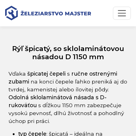
Preskočiť na obsah
Preskočiť na hlavné menu
Úvodná stránka
Katalóg produktov
Rýľ špicatý, so sklolaminátovou násadou D 1150 mm
Rýľ špicatý, so sklolaminátovou
násadou D 1150 mm
Vďaka
špicatej čepeli
s
ručne ostrenými
zubami
na konci čepele ľahko preniká aj do
tvrdej, kamenistej alebo ílovitej pôdy.
Odolná sklolaminátová násada s D-
rukoväťou
s dĺžkou 1150 mm zabezpečuje
vysokú pevnosť, dlhú životnosť a pohodlný
úchop pri práci.
typ čepele
: špicatá – ideálna na