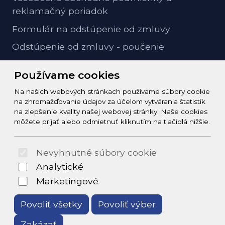
reklamačný poriadok
Formulár na odstúpenie od zmluvy
Odstúpenie od zmluvy - poučenie
GDPR ochrana osobných údajov
Používame cookies
Na našich webových stránkach používame súbory cookie
Kontakt
na zhromažďovanie údajov za účelom vytvárania štatistík
na zlepšenie kvality našej webovej stránky. Naše cookies
info@zeleziarstvo-majster.sk
môžete prijať alebo odmietnuť kliknutím na tlačidlá nižšie.
+421456812908
Nevyhnutné súbory cookie
© 2026 Arrabella s.r.o., mayabella s.r.o., Všetky práva
Analytické
vyhradené.
Marketingové
Povoliť všetky
Povoliť výber
Zakázať
Hosting:
- Web: