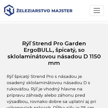
Preskočiť na obsah
Preskočiť na hlavné menu
Úvodná stránka
Katalóg produktov
Rýľ Strend Pro Garden ErgoBULL, špicatý, so
sklolaminátovou násadou D 1150 mm
Rýľ Strend Pro Garden
ErgoBULL, špicatý, so
sklolaminátovou násadou D 1150
mm
Rýľ špicatý Strend Pro s násadou je
osadený sklolaminátovou násadou D s
rukoväťou. Rýľ je vhodný hlavne na
prípravu záhrady alebo záhonu pred
výsadbou, rovnako dobre sa uplatní aj pri
výkopových prácach. Dĺžka rýľu je 115 cm.