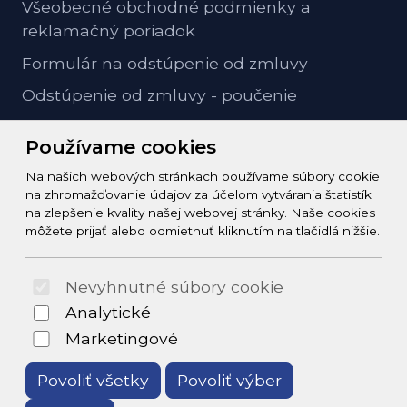
Všeobecné obchodné podmienky a
reklamačný poriadok
Formulár na odstúpenie od zmluvy
Odstúpenie od zmluvy - poučenie
GDPR ochrana osobných údajov
Používame cookies
Na našich webových stránkach používame súbory cookie
Kontakt
na zhromažďovanie údajov za účelom vytvárania štatistík
na zlepšenie kvality našej webovej stránky. Naše cookies
info@zeleziarstvo-majster.sk
môžete prijať alebo odmietnuť kliknutím na tlačidlá nižšie.
+421456812908
Nevyhnutné súbory cookie
© 2026 Arrabella s.r.o., mayabella s.r.o., Všetky práva
Analytické
vyhradené.
Marketingové
Povoliť všetky
Povoliť výber