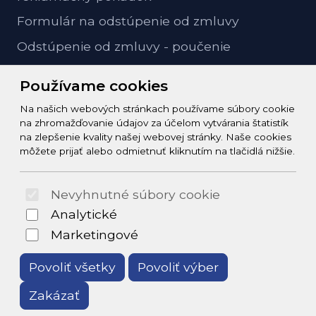
Formulár na odstúpenie od zmluvy
Odstúpenie od zmluvy - poučenie
GDPR ochrana osobných údajov
Používame cookies
Na našich webových stránkach používame súbory cookie
Kontakt
na zhromažďovanie údajov za účelom vytvárania štatistík
na zlepšenie kvality našej webovej stránky. Naše cookies
info@zeleziarstvo-majster.sk
môžete prijať alebo odmietnuť kliknutím na tlačidlá nižšie.
+421456812908
Nevyhnutné súbory cookie
© 2026 Arrabella s.r.o., mayabella s.r.o., Všetky práva
Analytické
vyhradené.
Marketingové
Povoliť všetky
Povoliť výber
Zakázať
Hosting:
- Web: