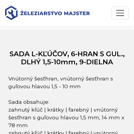
Preskočiť na obsah
Preskočiť na hlavné menu
Úvodná stránka
Katalóg produktov
SADA L-KĽÚČOV, 6-HRAN S GUL., DLHÝ 1,5-10mm, 9-
DIELNA
SADA L-KĽÚČOV, 6-HRAN S GUL.,
DLHÝ 1,5-10mm, 9-DIELNA
Vnútorný šesťhran, vnútorný šesťhran s
guľovou hlavou 1,5 - 10 mm
Sada obsahuje:
zahnutý kľúč | krátky | farebný | vnútorný
šesťhran s guľovou hlavou 1,5 mm, 14 mm x
78 mm
zahnutý kľúč | krátky | farebný | vnútorný