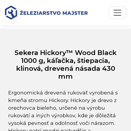
Preskočiť na obsah
Preskočiť na hlavné menu
Úvodná stránka
Katalóg produktov
Sekera Hickory™ Wood Black 1000 g, káľačka, štiepacia,
klinová, drevená násada 430 mm
Sekera Hickory™ Wood Black
1000 g, káľačka, štiepacia,
klinová, drevená násada 430
mm
Ergonomická drevená rukoväť vyrobená s
kmeňa stromu Hickory. Hickory je drevo z
orechovca bieleho, určené na výrobu
rukovätí a iných výrobkov, kde je dôležitá
vysoká pevnosť a odolnosť voči nárazom.
Hickory patrí medzi najtvrdšie a