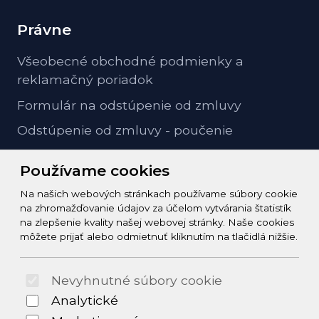
Právne
Všeobecné obchodné podmienky a
reklamačný poriadok
Formulár na odstúpenie od zmluvy
Odstúpenie od zmluvy - poučenie
GDPR ochrana osobných údajov
Používame cookies
Na našich webových stránkach používame súbory cookie
Kontakt
na zhromažďovanie údajov za účelom vytvárania štatistík
na zlepšenie kvality našej webovej stránky. Naše cookies
info@zeleziarstvo-majster.sk
môžete prijať alebo odmietnuť kliknutím na tlačidlá nižšie.
+421456812908
Nevyhnutné súbory cookie
© 2026 Arrabella s.r.o., mayabella s.r.o., Všetky práva
Analytické
vyhradené.