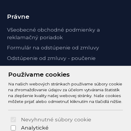
Právne
Všeobecné obchodné podmienky a
reklamačný poriadok
Formulár na odstúpenie od zmluvy
Odstúpenie od zmluvy - poučenie
GDPR ochrana osobných údajov
Používame cookies
Na našich webových stránkach používame súbory cookie
Kontakt
na zhromažďovanie údajov za účelom vytvárania štatistík
na zlepšenie kvality našej webovej stránky. Naše cookies
info@zeleziarstvo-majster.sk
môžete prijať alebo odmietnuť kliknutím na tlačidlá nižšie.
+421456812908
Nevyhnutné súbory cookie
© 2026 Arrabella s.r.o., mayabella s.r.o., Všetky práva
Analytické