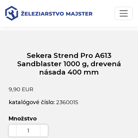
Preskočiť na obsah
Preskočiť na hlavné menu
Úvodná stránka
Katalóg produktov
Sekera Strend Pro A613 Sandblaster 1000 g, drevená
násada 400 mm
Sekera Strend Pro A613
Sandblaster 1000 g, drevená
násada 400 mm
9,90 EUR
katalógové číslo:
2360015
Množstvo