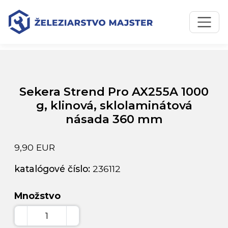
Preskočiť na obsah
Preskočiť na hlavné menu
Úvodná stránka
Katalóg produktov
Sekera Strend Pro AX255A 1000 g, klinová, sklolaminátová
násada 360 mm
Sekera Strend Pro AX255A 1000
g, klinová, sklolaminátová
násada 360 mm
9,90 EUR
katalógové číslo:
236112
Množstvo