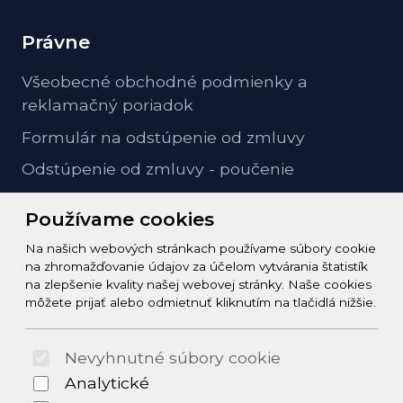
Právne
Všeobecné obchodné podmienky a
reklamačný poriadok
Formulár na odstúpenie od zmluvy
Odstúpenie od zmluvy - poučenie
GDPR ochrana osobných údajov
Používame cookies
Na našich webových stránkach používame súbory cookie
Kontakt
na zhromažďovanie údajov za účelom vytvárania štatistík
na zlepšenie kvality našej webovej stránky. Naše cookies
info@zeleziarstvo-majster.sk
môžete prijať alebo odmietnuť kliknutím na tlačidlá nižšie.
+421456812908
Nevyhnutné súbory cookie
© 2026 Arrabella s.r.o., mayabella s.r.o., Všetky práva
Analytické
vyhradené.