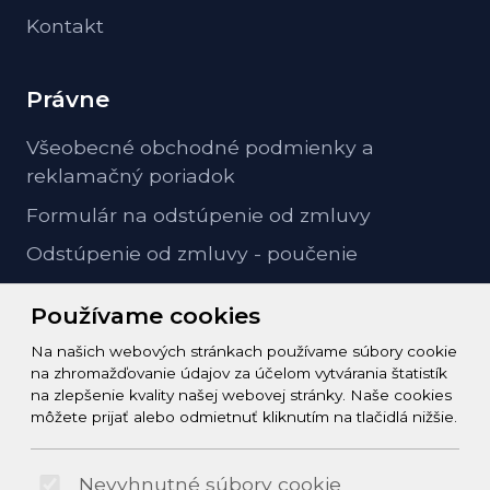
Kontakt
Právne
Všeobecné obchodné podmienky a
reklamačný poriadok
Formulár na odstúpenie od zmluvy
Odstúpenie od zmluvy - poučenie
GDPR ochrana osobných údajov
Používame cookies
Na našich webových stránkach používame súbory cookie
Kontakt
na zhromažďovanie údajov za účelom vytvárania štatistík
na zlepšenie kvality našej webovej stránky. Naše cookies
info@zeleziarstvo-majster.sk
môžete prijať alebo odmietnuť kliknutím na tlačidlá nižšie.
+421456812908
Nevyhnutné súbory cookie