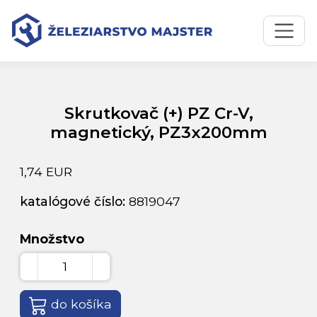
Preskočiť na obsah
Preskočiť na hlavné menu
Úvodná stránka
Katalóg produktov
Skrutkovač (+) PZ Cr-V, magnetický, PZ3x200mm
Skrutkovač (+) PZ Cr-V,
magnetický, PZ3x200mm
1,74 EUR
katalógové číslo:
8819047
Množstvo
do košíka