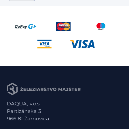
DAQUA, v.o.s.
Partizánska 3
966 81 Žarnovica