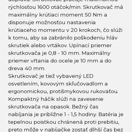
rýchlosťou 1600 otáčok/min. Skrutkovač má
maximálny krútiaci moment 50 Nm a
disponuje možnosťou nastavenia
krútiaceho momentu v 20 krokoch, čo slúži
k tomu, aby sa zabránilo poškodeniu hláv
skrutiek alebo vrtákov. Upínací priemer
skrutkovača je 0,8 - 10 mm. Maximálny
priemer vŕtania do ocele je 10 mm a do
dreva 40 mm.
Skrutkovač je tiež vybavený LED
osvetlením, kovovým skľučovadlom a
ergonomickou, protišmykovou rukoväťou.
Kompaktný háčik slúži na zavesenie
skrutkovača na opasok. Bežný čas
nabíjania je približne 1 - 1,5 hodiny. Batéria je
tepelnou poistkou chránená proti prebitiu,
preto môže v nabíjačke zostať dlhší čas bez