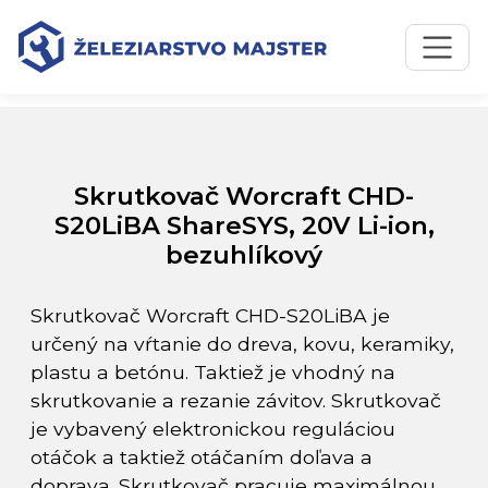
Preskočiť na obsah
Preskočiť na hlavné menu
Úvodná stránka
Katalóg produktov
Skrutkovač Worcraft CHD-S20LiBA ShareSYS, 20V Li-ion,
bezuhlíkový
Skrutkovač Worcraft CHD-
S20LiBA ShareSYS, 20V Li-ion,
bezuhlíkový
Skrutkovač Worcraft CHD-S20LiBA je
určený na vŕtanie do dreva, kovu, keramiky,
plastu a betónu. Taktiež je vhodný na
skrutkovanie a rezanie závitov. Skrutkovač
je vybavený elektronickou reguláciou
otáčok a taktiež otáčaním doľava a
doprava. Skrutkovač pracuje maximálnou