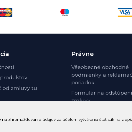
cia
Právne
čnosti
Všeobecné obchodné
podmienky a reklama
 produktov
poriadok
ť od zmluvy tu
Formulár na odstúpeni
zmluvy
Odstúpenie od zmluvy 
poučenie
a zhromažďovanie údajov za účelom vytvárania štatistík na zlepš
GDPR ochrana osobnýc