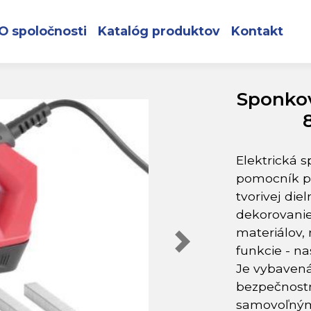
 elektrická, spony 8-14 mm, klince 15 mm
O spoločnosti
Katalóg produktov
Kontakt
Sponkov
Elektrická 
pomocník p
tvorivej die
dekorovani
materiálov,
funkcie - na
Je vybavená
bezpečnostn
samovoľným 