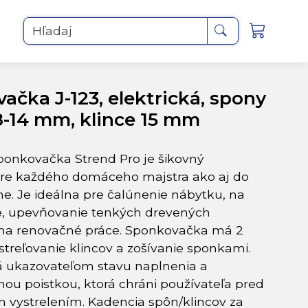
Hľadaj
ačka J-123, elektrická, spony
8-14 mm, klince 15 mm
sponkovačka Strend Pro je šikovný
re každého domáceho majstra ako aj do
lne. Je ideálna pre čalúnenie nábytku, na
e, upevňovanie tenkých drevených
 na renovačné práce. Sponkovačka má 2
streľovanie klincov a zošívanie sponkami.
 ukazovateľom stavu naplnenia a
ou poistkou, ktorá chráni používateľa pred
vystrelením. Kadencia spôn/klincov za