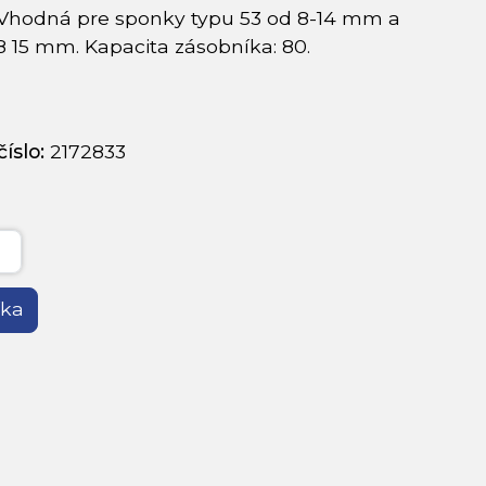
 Vhodná pre sponky typu 53 od 8-14 mm a
8 15 mm. Kapacita zásobníka: 80.
íslo:
2172833
íka