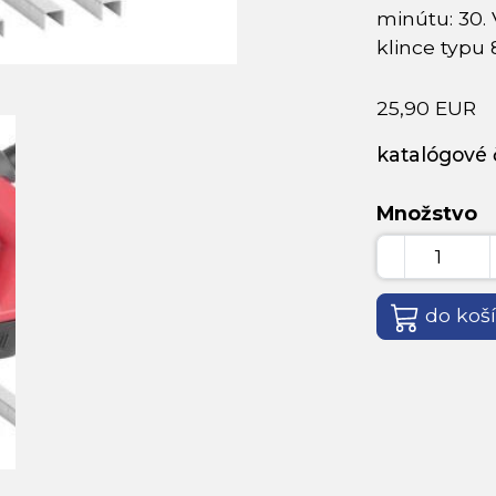
minútu: 30.
klince typu 
25,90 EUR
katalógové č
Množstvo
do koš