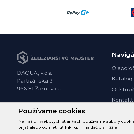
Navigá
O spolo
DAQUA, v.o.s.
Katalóg
Partizánska 3
966 81 Žarnovica
Odstúpi
Kontakt
Používame cookies
Na našich webových stránkach používame súbory cookie n
prijať alebo odmietnuť kliknutím na tlačidlá nižšie.