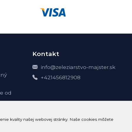
Kontakt
info@zeleziarstvo-majster.sk
čný
+421456812908
e od
-
enie kvality našej webovej stránky. Naše cookies môžete
h údajov