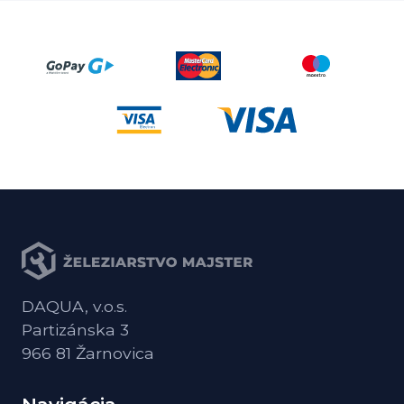
DAQUA, v.o.s.
Partizánska 3
966 81 Žarnovica