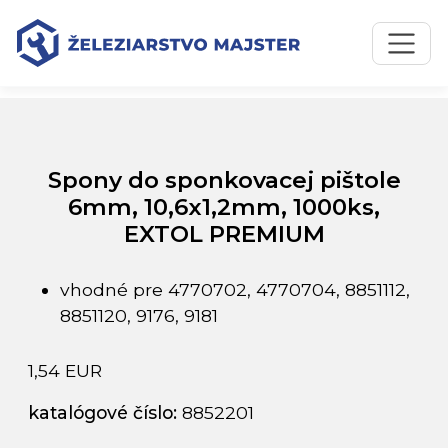
Preskočiť na obsah
Preskočiť na hlavné menu
Úvodná stránka
Katalóg produktov
Spony do sponkovacej pištole 6mm, 10,6x1,2mm, 1000ks,
EXTOL PREMIUM
Spony do sponkovacej pištole
6mm, 10,6x1,2mm, 1000ks,
EXTOL PREMIUM
vhodné pre 4770702, 4770704, 8851112,
8851120, 9176, 9181
1,54 EUR
katalógové číslo:
8852201