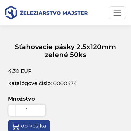
Preskočiť na obsah
Preskočiť na hlavné menu
Úvodná stránka
Katalóg produktov
Sťahovacie pásky 2.5x120mm zelené 50ks
Sťahovacie pásky 2.5x120mm
zelené 50ks
4,30 EUR
katalógové číslo:
0000474
Množstvo
do košíka