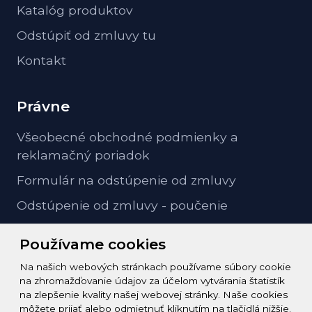
Katalóg produktov
Odstúpiť od zmluvy tu
Kontakt
Právne
Všeobecné obchodné podmienky a
reklamačný poriadok
Formulár na odstúpenie od zmluvy
Odstúpenie od zmluvy - poučenie
GDPR ochrana osobných údajov
Používame cookies
Na našich webových stránkach používame súbory cookie
Kontakt
na zhromažďovanie údajov za účelom vytvárania štatistík
na zlepšenie kvality našej webovej stránky. Naše cookies
info@zeleziarstvo-majster.sk
môžete prijať alebo odmietnuť kliknutím na tlačidlá nižšie.