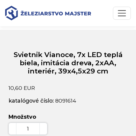
Preskočiť na obsah
Preskočiť na hlavné menu
Úvodná stránka
Katalóg produktov
Svietnik Vianoce, 7x LED teplá biela, imitácia dreva, 2xAA,
interiér, 39x4,5x29 cm
Svietnik Vianoce, 7x LED teplá
biela, imitácia dreva, 2xAA,
interiér, 39x4,5x29 cm
10,60 EUR
katalógové číslo:
8091614
Množstvo