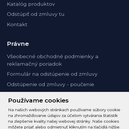
Katalóg produktov
Odstúpiť od zmluvy tu
Kontakt
Právne
Všeobecné obchodné podmienky a
reklamačný poriadok
Formulár na odstúpenie od zmluvy
Odstúpenie od zmluvy - poučenie
GDPR ochrana osobných údajov
Používame cookies
Na našich webových stránkach používame súbory cookie
Kontakt
na zhromažďovanie údajov za účelom vytvárania štatistík
na zlepšenie kvality našej webovej stránky. Naše cookies
info@zeleziarstvo-majster.sk
môžete prijať alebo odmietnuť kliknutím na tlačidlá nižšie.