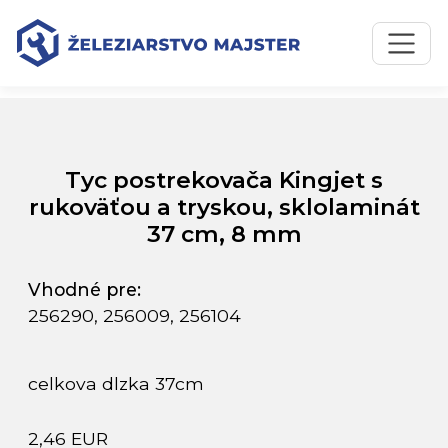
Preskočiť na obsah
Preskočiť na hlavné menu
Úvodná stránka
Katalóg produktov
Tyc postrekovača Kingjet s rukoväťou a tryskou,
sklolaminát 37 cm, 8 mm
Tyc postrekovača Kingjet s
rukoväťou a tryskou, sklolaminát
37 cm, 8 mm
Vhodné pre:
256290, 256009, 256104
celkova dlzka 37cm
2,46 EUR