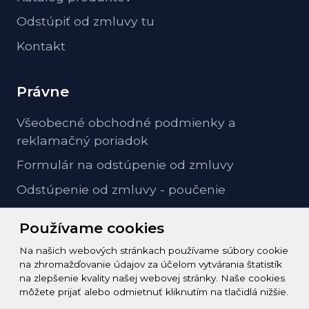
Odstúpiť od zmluvy tu
Kontakt
Právne
Všeobecné obchodné podmienky a
reklamačný poriadok
Formulár na odstúpenie od zmluvy
Odstúpenie od zmluvy - poučenie
GDPR ochrana osobných údajov
Používame cookies
Na našich webových stránkach používame súbory cookie
Kontakt
na zhromažďovanie údajov za účelom vytvárania štatistík
na zlepšenie kvality našej webovej stránky. Naše cookies
info@zeleziarstvo-majster.sk
môžete prijať alebo odmietnuť kliknutím na tlačidlá nižšie.