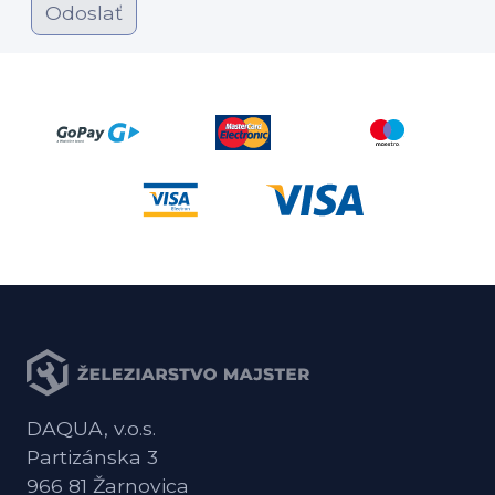
Odoslať
DAQUA, v.o.s.
Partizánska 3
966 81 Žarnovica