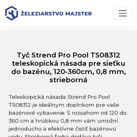
Preskočiť na obsah
Preskočiť na hlavné menu
Úvodná stránka
Katalóg produktov
Tyč Strend Pro Pool TS08312 teleskopická násada pre
sieťku do bazénu, 120-360cm, 0,8 mm, strieborná
Tyč Strend Pro Pool TS08312
teleskopická násada pre sieťku
do bazénu, 120-360cm, 0,8 mm,
strieborná
Teleskopická násada Strend Pro Pool
TS08312 je ideálnym doplnkom pre vaše
bazénové vybavenie. S rozsahom od 120 do
360 cm a hrúbkou 0,8 mm vám umožní
jednoducho a efektívne čistiť bazénovú
vodu. Strieborná farba dodáva tyči