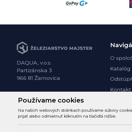
Navigá
O spolo
DAQUA, v.o.s.
Katalóg
Partizánska 3
966 81 Žarnovica
Odstúpi
Kontakt
Používame cookies
Na našich webových stránkach používame súbory cookie n
prijať alebo odmietnuť kliknutím na tlačidlá nižšie.