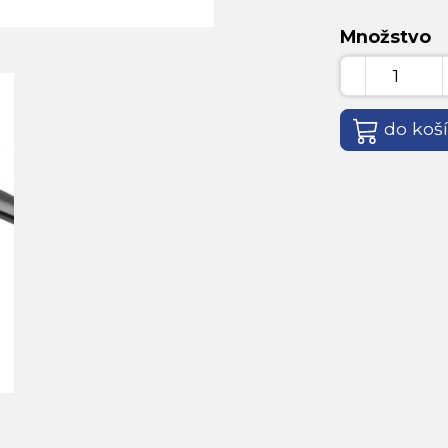
Množstvo
do koš