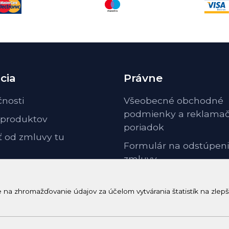
cia
Právne
čnosti
Všeobecné obchodné
podmienky a reklama
 produktov
poriadok
ť od zmluvy tu
Formulár na odstúpeni
zmluvy
Odstúpenie od zmluvy 
poučenie
a zhromažďovanie údajov za účelom vytvárania štatistík na zlepš
GDPR ochrana osobnýc