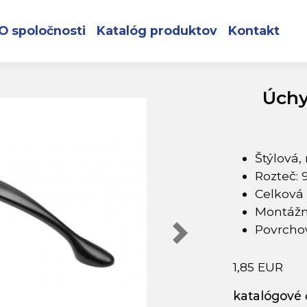
6mm čierna matná
O spoločnosti
Katalóg produktov
Kontakt
Úchy
Štýlová,
Rozteč:
Celková
Montážn
Povrcho
1,85 EUR
katalógové č