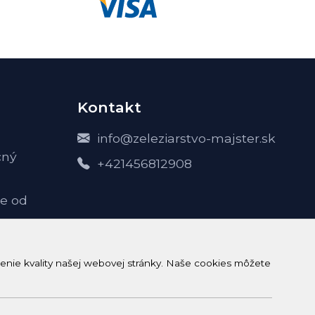
Kontakt
info@zeleziarstvo-majster.sk
čný
+421456812908
e od
-
enie kvality našej webovej stránky. Naše cookies môžete
h údajov