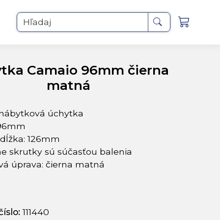
Hľadaj
tka Camaio 96mm čierna
matná
 nábytková úchytka
 96mm
 dĺžka: 126mm
e skrutky sú súčasťou balenia
vá úprava: čierna matná
íslo:
111440