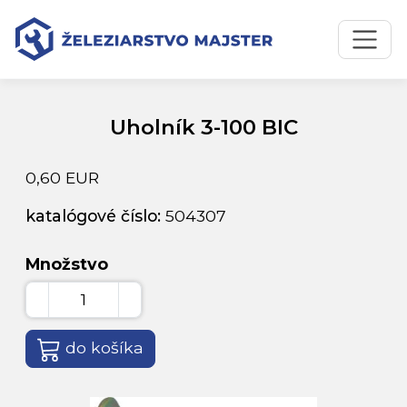
Preskočiť na obsah
Preskočiť na hlavné menu
Úvodná stránka
Katalóg produktov
Uholník 3-100 BIC
Uholník 3-100 BIC
0,60 EUR
katalógové číslo:
504307
Množstvo
do košíka