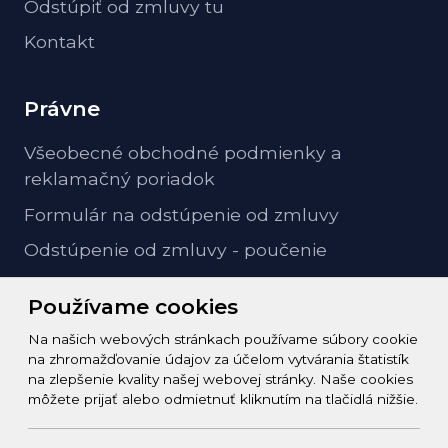
Odstúpiť od zmluvy tu
Kontakt
Právne
Všeobecné obchodné podmienky a
reklamačný poriadok
Formulár na odstúpenie od zmluvy
Odstúpenie od zmluvy - poučenie
GDPR ochrana osobných údajov
Používame cookies
Na našich webových stránkach používame súbory cookie
Kontakt
na zhromažďovanie údajov za účelom vytvárania štatistík
na zlepšenie kvality našej webovej stránky. Naše cookies
info@zeleziarstvo-majster.sk
môžete prijať alebo odmietnuť kliknutím na tlačidlá nižšie.
+421456812908