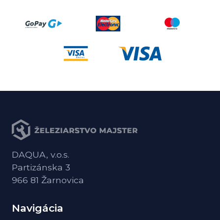
DAQUA, v.o.s.
Partizánska 3
966 81 Žarnovica
Navigácia