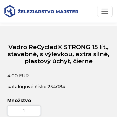
Preskočiť na obsah
Preskočiť na hlavné menu
Úvodná stránka
Katalóg produktov
Vedro ReCycled® STRONG 15 lit., stavebné, s výlevkou,
extra silné, plastový úchyt, čierne
Vedro ReCycled® STRONG 15 lit.,
stavebné, s výlevkou, extra silné,
plastový úchyt, čierne
4,00 EUR
katalógové číslo:
254084
Množstvo