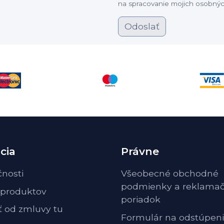
na spracovanie mojich osobnýc
Odoslať
cia
Právne
čnosti
Všeobecné obchodné
podmienky a reklama
 produktov
poriadok
ť od zmluvy tu
Formulár na odstúpeni