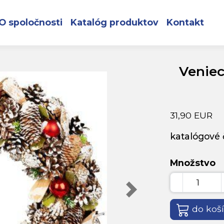
vesný, prírodný, 50 cm
O spoločnosti
Katalóg produktov
Kontakt
Veniec
31,90 EUR
katalógové č
Množstvo
do koš