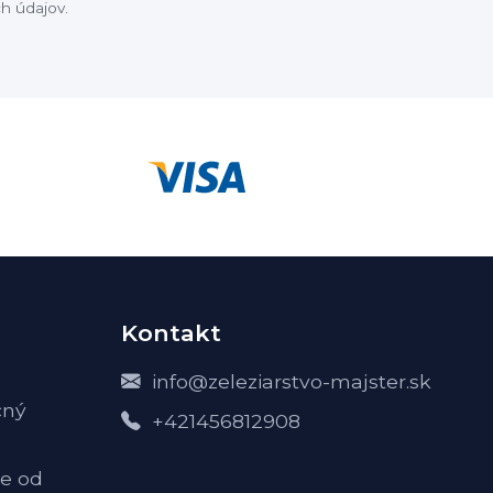
h údajov.
Kontakt
info@zeleziarstvo-majster.sk
čný
+421456812908
e od