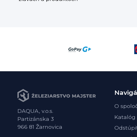
Navigá
O spolo
DAQUA, v.o.s.
Katalóg
Partizánska 3
966 81 Žarnovica
Odstúpi