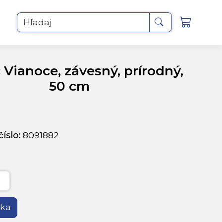
Hľadaj
 Vianoce, závesný, prírodný,
50 cm
íslo:
8091882
íka