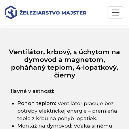
Preskočiť na obsah
Preskočiť na hlavné menu
Úvodná stránka
Katalóg produktov
Ventilátor, krbový, s úchytom na dymovod a magnetom,
poháňaný teplom, 4-lopatkový, čierny
Ventilátor, krbový, s úchytom na
dymovod a magnetom,
poháňaný teplom, 4-lopatkový,
čierny
Hlavné vlastnosti:
Pohon teplom:
Ventilátor pracuje bez
potreby elektrickej energie – premieňa
teplo z krbu na pohyb lopatiek.
Montáž na dymovod:
Vďaka silnému