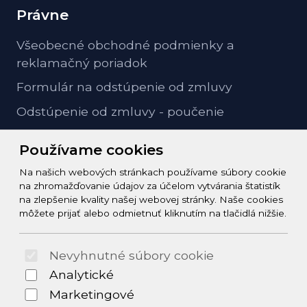
Právne
Všeobecné obchodné podmienky a
reklamačný poriadok
Formulár na odstúpenie od zmluvy
Odstúpenie od zmluvy - poučenie
GDPR ochrana osobných údajov
Používame cookies
Na našich webových stránkach používame súbory cookie
Kontakt
na zhromažďovanie údajov za účelom vytvárania štatistík
na zlepšenie kvality našej webovej stránky. Naše cookies
info@zeleziarstvo-majster.sk
môžete prijať alebo odmietnuť kliknutím na tlačidlá nižšie.
+421456812908
Nevyhnutné súbory cookie
© 2026 Arrabella s.r.o., mayabella s.r.o., Všetky práva
Analytické
vyhradené.
Marketingové