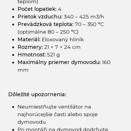
teplom)
Počet lopatiek:
4
Prietok vzduchu:
340 – 425 m3/h
Prevádzková teplota:
70 – 350 °C
(optimálne 80 – 250 °C)
Materiál:
Eloxovaný hliník
Rozmery:
21 × 7 × 24 cm
Hmotnosť:
521 g
Maximálny priemer dymovodu:
160
mm
Dôležité upozornenia:
Neumiestňujte ventilátor na
najhorúcejšie časti alebo spoje
dymovodu.
Pri montáži na dymovod dodržujte