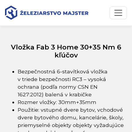
Preskočiť na obsah
Preskočiť na hlavné menu
Úvodná stránka
Katalóg produktov
Vložka Fab 3 Home 30+35 Nm 6 kľúčov
Vložka Fab 3 Home 30+35 Nm 6
kľúčov
Bezpečnostná 6-stavítková vložka
v triede bezpečnosti RC3 – vysoká
ochrana (podľa normy CSN EN
1627:2012) balená v krabičke
Rozmer vložky: 30mm+35mm
Použitie: vstupné dvere bytov, vchodové
dvere bytového domu, kancelárie, školy,
priemyselné objekty objekty vyžadujúce