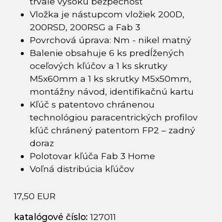
trvale vysokú bezpečnosť
Vložka je nástupcom vložiek 200D,
200RSD, 200RSG a Fab 3
Povrchová úprava: Nm - nikel matný
Balenie obsahuje 6 ks predĺžených
oceľových kľúčov a 1 ks skrutky
M5x60mm a 1 ks skrutky M5x50mm,
montážny návod, identifikačnú kartu
Kľúč s patentovo chránenou
technológiou paracentrických profilov
kľúč chránený patentom FP2 – zadný
doraz
Polotovar kľúča Fab 3 Home
Voľná distribúcia kľúčov
17,50 EUR
katalógové číslo:
127011