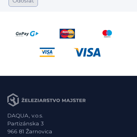
Odoslať
DAQUA, v.o.s.
Partizánska 3
966 81 Žarnovica