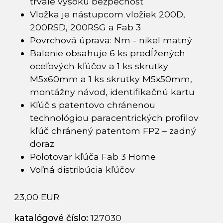
trvale vysokú bezpečnosť
Vložka je nástupcom vložiek 200D,
200RSD, 200RSG a Fab 3
Povrchová úprava: Nm - nikel matný
Balenie obsahuje 6 ks predĺžených
oceľových kľúčov a 1 ks skrutky
M5x60mm a 1 ks skrutky M5x50mm,
montážny návod, identifikačnú kartu
Kľúč s patentovo chránenou
technológiou paracentrických profilov
kľúč chránený patentom FP2 – zadný
doraz
Polotovar kľúča Fab 3 Home
Voľná distribúcia kľúčov
23,00 EUR
katalógové číslo:
127030