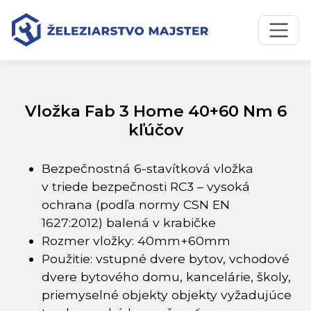
Preskočiť na obsah
Preskočiť na hlavné menu
Úvodná stránka
Katalóg produktov
Vložka Fab 3 Home 40+60 Nm 6 kľúčov
Vložka Fab 3 Home 40+60 Nm 6
kľúčov
Bezpečnostná 6-stavítková vložka
v triede bezpečnosti RC3 – vysoká
ochrana (podľa normy CSN EN
1627:2012) balená v krabičke
Rozmer vložky: 40mm+60mm
Použitie: vstupné dvere bytov, vchodové
dvere bytového domu, kancelárie, školy,
priemyselné objekty objekty vyžadujúce