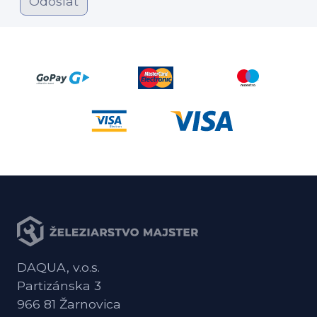
Odoslať
DAQUA, v.o.s.
Partizánska 3
966 81 Žarnovica