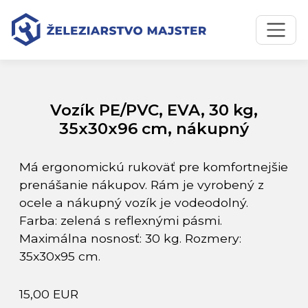
Preskočiť na obsah
Preskočiť na hlavné menu
Úvodná stránka
Katalóg produktov
Vozík PE/PVC, EVA, 30 kg, 35x30x96 cm, nákupný
Vozík PE/PVC, EVA, 30 kg,
35x30x96 cm, nákupný
Má ergonomickú rukoväť pre komfortnejšie
prenášanie nákupov. Rám je vyrobený z
ocele a nákupný vozík je vodeodolný.
Farba: zelená s reflexnými pásmi.
Maximálna nosnosť: 30 kg. Rozmery:
35x30x95 cm.
15,00 EUR