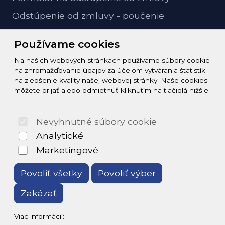
Odstúpenie od zmluvy - poučenie
GDPR ochrana osobných údajov
Používame cookies
Na našich webových stránkach používame súbory cookie
Kontakt
na zhromažďovanie údajov za účelom vytvárania štatistík
na zlepšenie kvality našej webovej stránky. Naše cookies
info@zeleziarstvo-majster.sk
môžete prijať alebo odmietnuť kliknutím na tlačidlá nižšie.
+421456812908
Nevyhnutné súbory cookie
© 2026 Arrabella s.r.o., mayabella s.r.o., Všetky práva
Analytické
vyhradené.
Marketingové
Povoliť všetky
Povoliť výber
Zakázať
Hosting:
- Web:
Viac informácií: