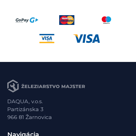
DAQUA, v.o.s.
Partizánska 3
966 81 Žarnovica
Navigácia