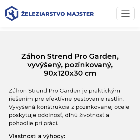
Preskočiť na obsah
Preskočiť na hlavné menu
Úvodná stránka
Katalóg produktov
Záhon Strend Pro Garden, vyvýšený, pozinkovaný,
90x120x30 cm
Záhon Strend Pro Garden,
vyvýšený, pozinkovaný,
90x120x30 cm
Záhon Strend Pro Garden je praktickým
riešením pre efektívne pestovanie rastlín.
Vyvýšená konštrukcia z pozinkovanej ocele
poskytuje odolnosť, dlhú životnosť a
pohodlie pri práci.
Vlastnosti a výhody: