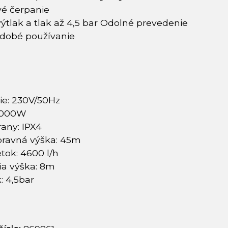
vé čerpanie
ýtlak a tlak až 4,5 bar Odolné prevedenie
odobé používanie
ie: 230V/50Hz
 1000W
any: IPX4
pravná výška: 45m
etok: 4600 l/h
ia výška: 8m
: 4,5bar