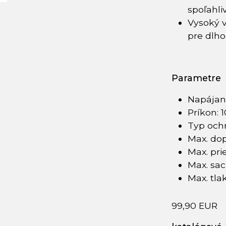
spoľahli
Vysoký v
pre dlh
Parametre
Napájan
Príkon:
Typ ochr
Max. do
Max. pri
Max. sac
Max. tlak
99,90 EUR