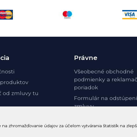
cia
Právne
čnosti
Všeobecné obchodné
podmienky a reklama
 produktov
poriadok
ť od zmluvy tu
Formulár na odstúpeni
zmluvy
Odstúpenie od zmluvy 
poučenie
a zhromažďovanie údajov za účelom vytvárania štatistík na zlepš
GDPR ochrana osobnýc