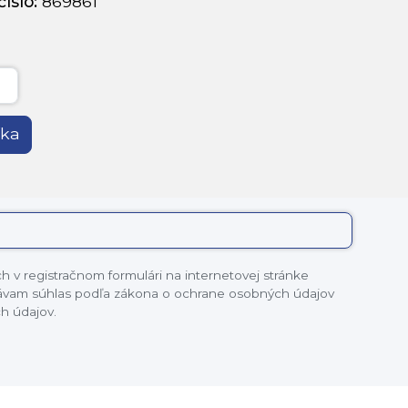
íslo:
869861
íka
 v registračnom formulári na internetovej stránke
dávam súhlas podľa zákona o ochrane osobných údajov
h údajov.