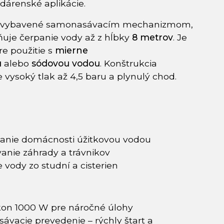
odárenské aplikácie.
e vybavené samonasávacím mechanizmom,
uje čerpanie vody až z hĺbky
8 metrov
. Je
re použitie s
mierne
u
alebo
sódovou vodou
. Konštrukcia
 vysoký tlak až 4,5 baru a plynulý chod.
anie domácnosti úžitkovou vodou
anie záhrady a trávnikov
 vody zo studní a cisterien
kon 1000 W pre náročné úlohy
vacie prevedenie – rýchly štart a