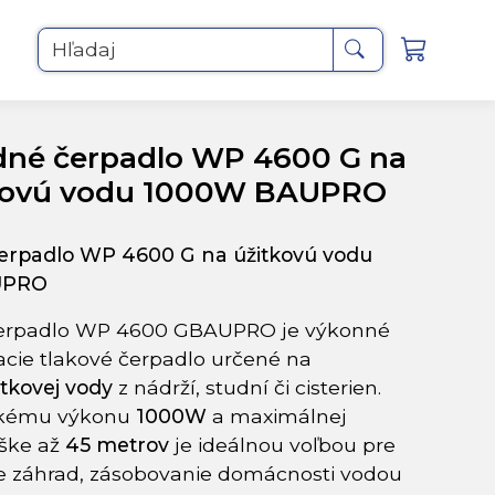
Hľadaj
dné čerpadlo WP 4600 G na
kovú vodu 1000W BAUPRO
erpadlo WP 4600 G na úžitkovú vodu
UPRO
erpadlo WP 4600 GBAUPRO je výkonné
ie tlakové čerpadlo určené na
itkovej
vody
z nádrží, studní či cisterien.
okému výkonu
1000W
a maximálnej
ýške až
45 metrov
je ideálnou voľbou pre
e záhrad, zásobovanie domácnosti vodou