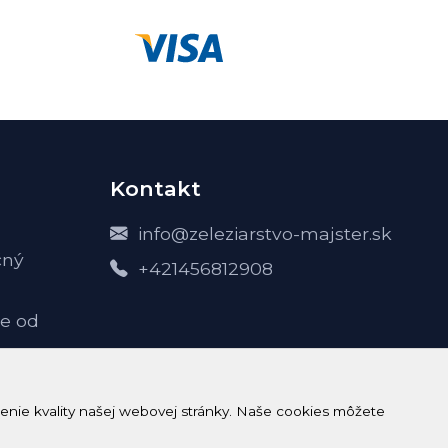
Kontakt
info@zeleziarstvo-majster.sk
čný
+421456812908
e od
-
enie kvality našej webovej stránky. Naše cookies môžete
h údajov