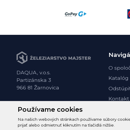
Navigá
O spolo
DAQUA, v.o.s.
Katalóg
Partizánska 3
966 81 Žarnovica
Odstúpi
Kontakt
Používame cookies
Na našich webových stránkach používame súbory cookie n
prijať alebo odmietnuť kliknutím na tlačidlá nižšie.