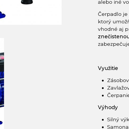
alebo iné v
Čerpadlo j
ktorý umožň
vhodné aj p
znečisteno
zabezpečuje
Využitie
Zásobov
Zavlažov
Čerpanie
Výhody
Silný vý
Samonasá