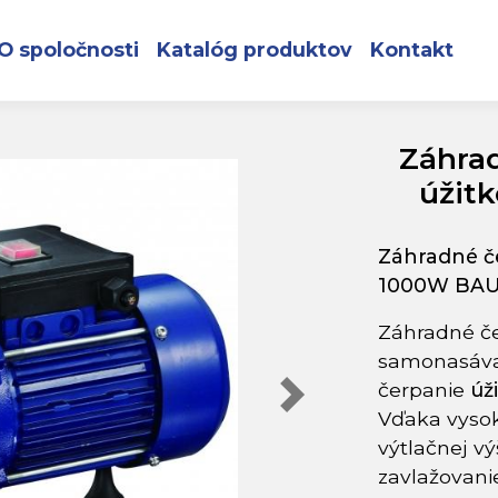
o WP 4600 G na úžitkovú vodu 1000W BAUPRO
O spoločnosti
Katalóg produktov
Kontakt
Záhra
úžit
Záhradné č
1000W BA
Záhradné č
samonasávac
čerpanie
úž
Vďaka vys
výtlačnej v
zavlažovani