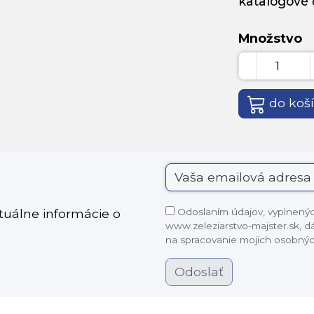
katalógové č
Množstvo
do koš
Odoslaním údajov, vyplnených
ktuálne informácie o
www.zeleziarstvo-majster.sk, 
na spracovanie mojich osobnýc
Odoslať