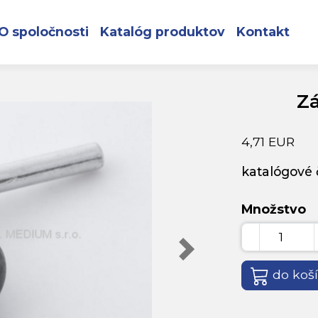
ač bZn
O spoločnosti
Katalóg produktov
Kontakt
Z
4,71 EUR
katalógové č
Množstvo
do koš