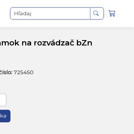
Hľadaj
ámok na rozvádzač bZn
íslo:
725450
íka