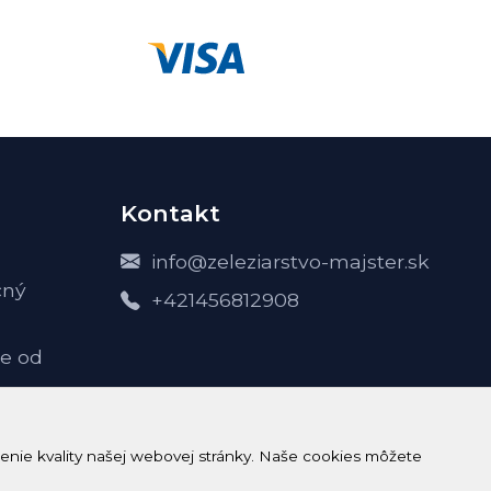
Kontakt
info@zeleziarstvo-majster.sk
čný
+421456812908
e od
-
enie kvality našej webovej stránky. Naše cookies môžete