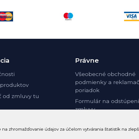
cia
Právne
čnosti
Všeobecné obchodné
podmienky a reklama
 produktov
poriadok
ť od zmluvy tu
Formulár na odstúpeni
zmluvy
Odstúpenie od zmluvy 
poučenie
a zhromažďovanie údajov za účelom vytvárania štatistík na zlepš