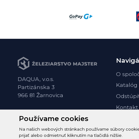
Navigá
O spolo
DAQUA, v.o.s.
Katalóg
Partizánska 3
966 81 Žarnovica
Odstúpi
Kontakt
Používame cookies
Na našich webových stránkach používame súbory cookie n
prijať alebo odmietnuť kliknutím na tlačidlá nižšie.