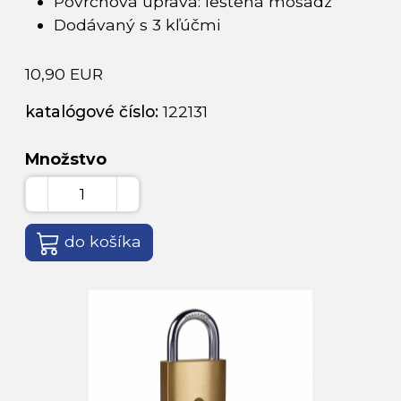
Povrchová úprava: leštená mosadz
Dodávaný s 3 kľúčmi
10,90 EUR
katalógové číslo:
122131
Množstvo
do košíka