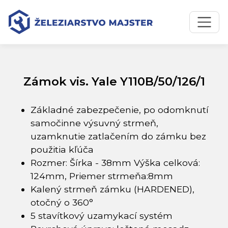
Preskočiť na obsah
Preskočiť na hlavné menu
Úvodná stránka
Katalóg produktov
Zámok vis. Yale Y110B/50/126/1
Zámok vis. Yale Y110B/50/126/1
Základné zabezpečenie, po odomknutí
samočinne výsuvný strmeň,
uzamknutie zatlačením do zámku bez
použitia kľúča
Rozmer: Šírka - 38mm Výška celková:
124mm, Priemer strmeňa:8mm
Kalený strmeň zámku (HARDENED),
otočný o 360°
5 stavítkový uzamykací systém