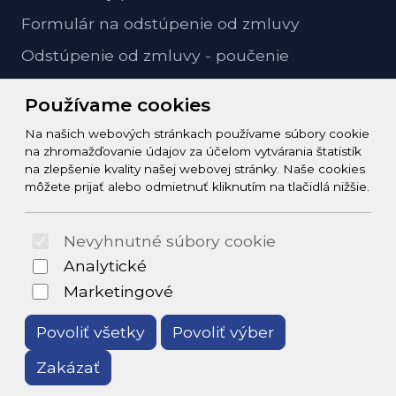
Formulár na odstúpenie od zmluvy
Odstúpenie od zmluvy - poučenie
GDPR ochrana osobných údajov
Používame cookies
Na našich webových stránkach používame súbory cookie
Kontakt
na zhromažďovanie údajov za účelom vytvárania štatistík
na zlepšenie kvality našej webovej stránky. Naše cookies
info@zeleziarstvo-majster.sk
môžete prijať alebo odmietnuť kliknutím na tlačidlá nižšie.
+421456812908
Nevyhnutné súbory cookie
© 2026 Arrabella s.r.o., mayabella s.r.o., Všetky práva
Analytické
vyhradené.
Marketingové
Povoliť všetky
Povoliť výber
Zakázať
Hosting:
- Web: