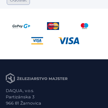
DAQUA, v.o.s.
Partizánska 3
966 81 Žarnovica