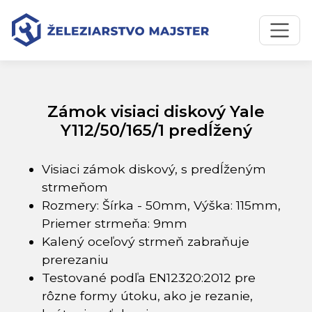
Preskočiť na obsah
Preskočiť na hlavné menu
Úvodná stránka
Katalóg produktov
Zámok visiaci diskový Yale Y112/50/165/1 predĺžený
Zámok visiaci diskový Yale
Y112/50/165/1 predĺžený
Visiaci zámok diskový, s predĺženým
strmeňom
Rozmery: Šírka - 50mm, Výška: 115mm,
Priemer strmeňa: 9mm
Kalený oceľový strmeň zabraňuje
prerezaniu
Testované podľa EN12320:2012 pre
rôzne formy útoku, ako je rezanie,