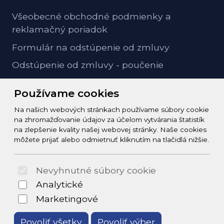
Všeobecné obchodné podmienky a
reklamačný poriadok
Formulár na odstúpenie od zmluvy
Odstúpenie od zmluvy - poučenie
GDPR ochrana osobných údajov
Používame cookies
Na našich webových stránkach používame súbory cookie
Kontakt
na zhromažďovanie údajov za účelom vytvárania štatistík
na zlepšenie kvality našej webovej stránky. Naše cookies
info@zeleziarstvo-majster.sk
môžete prijať alebo odmietnuť kliknutím na tlačidlá nižšie.
+421456812908
Nevyhnutné súbory cookie
© 2026 Arrabella s.r.o., mayabella s.r.o., Všetky práva
Analytické
vyhradené.
Marketingové
Povoliť všetky
Povoliť výber