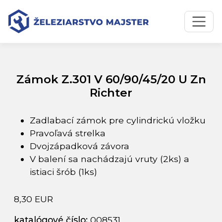
Preskočiť na obsah
Preskočiť na hlavné menu
Úvodná stránka
Katalóg produktov
Zámok Z.301 V 60/90/45/20 U Zn Richter
Zámok Z.301 V 60/90/45/20 U Zn
Richter
Zadlabací zámok pre cylindrickú vložku
Pravoľavá strelka
Dvojzápadková závora
V balení sa nachádzajú vruty (2ks) a
istiaci šrób (1ks)
8,30 EUR
katalógové číslo:
008531