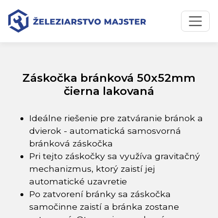
Preskočiť na obsah
Preskočiť na hlavné menu
Úvodná stránka
Katalóg produktov
Záskočka bránková 50x52mm čierna lakovaná
Záskočka bránková 50x52mm
čierna lakovaná
Ideálne riešenie pre zatváranie bránok a
dvierok - automatická samosvorná
bránková záskočka
Pri tejto záskočky sa využíva gravitačný
mechanizmus, ktorý zaistí jej
automatické uzavretie
Po zatvorení bránky sa záskočka
samočinne zaistí a bránka zostane