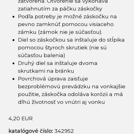
zatvorená. Otvorenie sa vykonáva
zatiahnutím za páčku záskočky
Podľa potreby je možné záskočku na
pevno zamknúť pomocou visiaceho
zámku (zámok nie je súčasťou).
Diel so záskočkou sa inštaluje do stĺpika
pomocou štyroch skrutiek (nie sú
súčasťou balenia)
Druhý diel sa inštaluje dvoma
skrutkami na bránku
Povrchová úprava zaisťuje
bezproblémovú prevádzku na vonkajšie
použitie, záskočka odoláva korózii a má
dlhú životnosť vo vnútri aj vonku
4,20 EUR
katalógové číslo:
342952