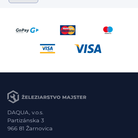
DAQUA, v.o.s.
Partizánska 3
966 81 Žarnovica