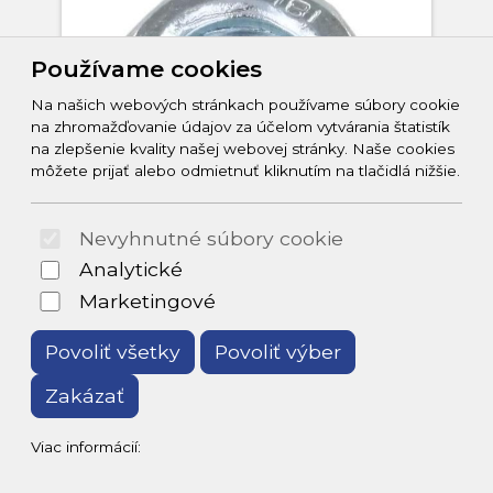
Používame cookies
Na našich webových stránkach používame súbory cookie
na zhromažďovanie údajov za účelom vytvárania štatistík
na zlepšenie kvality našej webovej stránky. Naše cookies
môžete prijať alebo odmietnuť kliknutím na tlačidlá nižšie.
Nevyhnutné súbory cookie
Spojovací materiál
Analytické
Marketingové
Ponúkame kompletný sortiment
spojovacieho materiálu pre
Povoliť všetky
Povoliť výber
stavbu, montáž aj opravy. U nás
nájdete skrutky, matice,
Zakázať
hmoždinky, klince, závitové tyče
aj kotviaci materiál rôznych
Viac informácií:
veľkostí a typov. Spoľahlivé