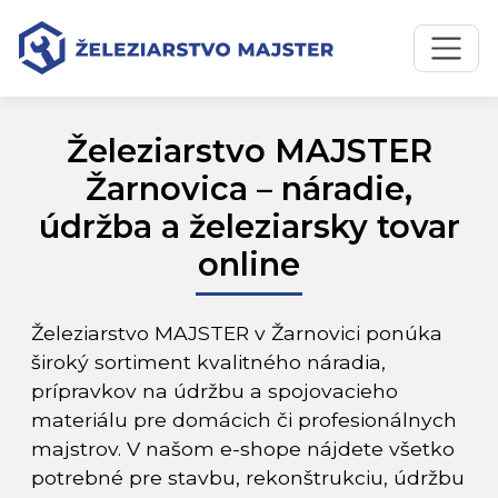
Preskočiť na obsah
Preskočiť na hlavné menu
Železiarstvo MAJSTER
Žarnovica – náradie,
údržba a železiarsky tovar
online
Železiarstvo MAJSTER v Žarnovici ponúka
široký sortiment kvalitného náradia,
prípravkov na údržbu a spojovacieho
materiálu pre domácich či profesionálnych
majstrov. V našom e-shope nájdete všetko
potrebné pre stavbu, rekonštrukciu, údržbu