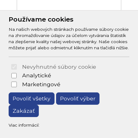
Používame cookies
Detail
Na našich webových stránkach používame súbory cookie
na zhromažďovanie údajov za účelom vytvárania štatistík
na zlepšenie kvality našej webovej stránky. Naše cookies
môžete prijať alebo odmietnuť kliknutím na tlačidlá nižšie.
Nevyhnutné súbory cookie
Analytické
Marketingové
Povoliť všetky
Povoliť výber
Zakázať
Zavlažovanie, postrekovače
Viac informácií:
3,69 EUR
Postrekovač Strend Pro Garden,