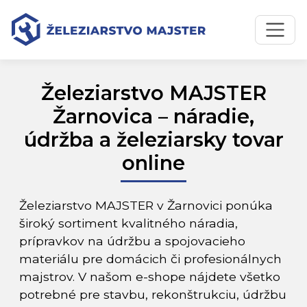
Preskočiť na obsah
Preskočiť na hlavné menu
Železiarstvo MAJSTER
Žarnovica – náradie,
údržba a železiarsky tovar
online
Železiarstvo MAJSTER v Žarnovici ponúka
široký sortiment kvalitného náradia,
prípravkov na údržbu a spojovacieho
materiálu pre domácich či profesionálnych
majstrov. V našom e-shope nájdete všetko
potrebné pre stavbu, rekonštrukciu, údržbu